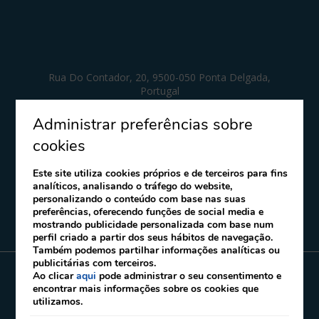
Rua Do Contador, 20, 9500-050 Ponta Delgada,
Portugal
T:
(+351) 296 287 345
Whatsapp:
(+351) 919 135 122
Administrar preferências sobre
E:
info@hotelsetecidades.com
cookies
A minha reserva
Este site utiliza cookies próprios e de terceiros para fins
analíticos, analisando o tráfego do website,
personalizando o conteúdo com base nas suas
preferências, oferecendo funções de social media e
mostrando publicidade personalizada com base num
perfil criado a partir dos seus hábitos de navegação.
Também podemos partilhar informações analíticas ou
publicitárias com terceiros.
Ao clicar
aqui
pode administrar o seu consentimento e
Notícia Legal
Política de Cookies
Contactos
encontrar mais informações sobre os cookies que
Livro de Reclamações
RAL
RNET 10650
utilizamos.